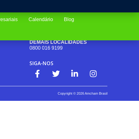
esariais
Calendário
Blog
SÃO PAULO (CAPITAL)
(11) 4688-4102
DEMAIS LOCALIDADES
0800 016 9199
SIGA-NOS
Copyright ©
2026
Amcham Brasil