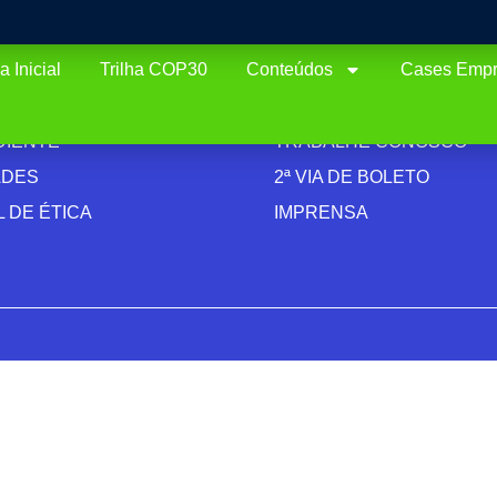
 Inicial
Trilha COP30
Conteúdos
Cases Empr
TUCIONAL
CONTATOS
ACIDADE
FALE CONOSCO
DIENTE
TRABALHE CONOSCO
ADES
2ª VIA DE BOLETO
 DE ÉTICA
IMPRENSA