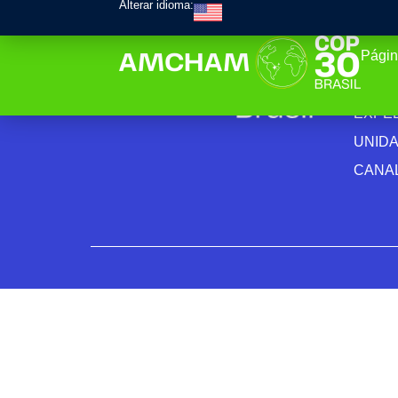
Alterar idioma:
Página
INSTI
PRIV
EXPE
UNID
CANAL