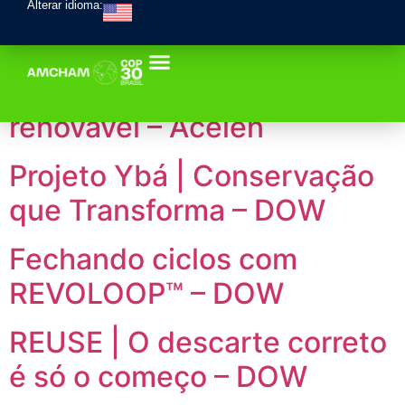
Alterar idioma:
Acelen Renováveis: da
ciência ao campo, da
Macaúba ao combustível
renovável – Acelen
Projeto Ybá | Conservação
que Transforma – DOW
Fechando ciclos com
REVOLOOP™ – DOW
REUSE | O descarte correto
é só o começo – DOW